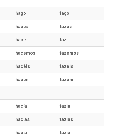
hago
faço
haces
fazes
hace
faz
hacemos
fazemos
hacéis
fazeis
hacen
fazem
hacía
fazia
hacías
fazias
hacía
fazia