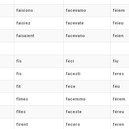
faisions
facevamo
fèiem
faisiez
facevate
fèieu
faisaient
facevano
feien
fis
feci
fiu
fis
facesti
feres
fit
fece
féu
fîmes
facemmo
férem
fîtes
faceste
féreu
firent
fecero
feren