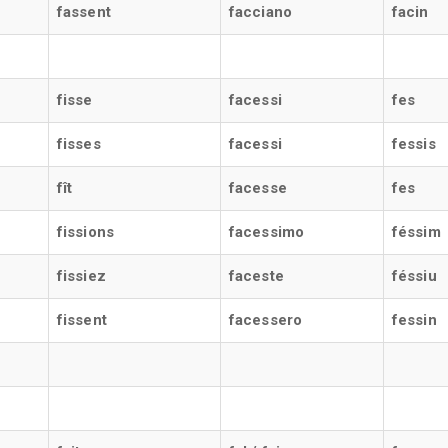
fassent
facciano
facin
fisse
facessi
fes
fisses
facessi
fessis
fît
facesse
fes
fissions
facessimo
féssim
fissiez
faceste
féssiu
fissent
facessero
fessin