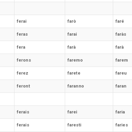
ferai
farò
faré
feras
farai
faràs
fera
farà
farà
ferons
faremo
farem
ferez
farete
fareu
feront
faranno
faran
ferais
farei
faria
ferais
faresti
faries