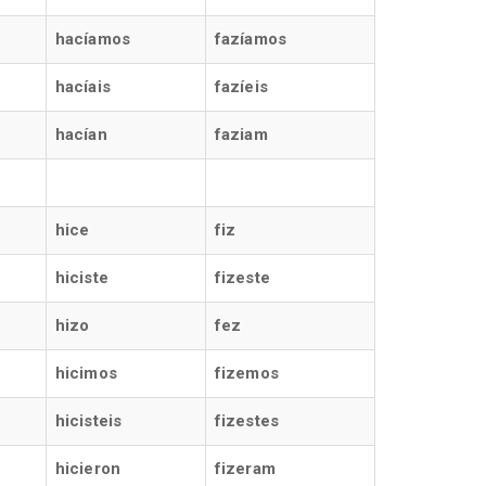
hacíamos
fazíamos
hacíais
fazíeis
hacían
faziam
hice
fiz
hiciste
fizeste
hizo
fez
hicimos
fizemos
hicisteis
fizestes
hicieron
fizeram