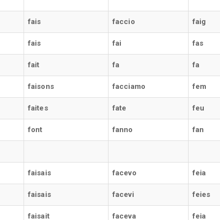
fais
faccio
faig
fais
fai
fas
fait
fa
fa
faisons
facciamo
fem
faites
fate
feu
font
fanno
fan
faisais
facevo
feia
faisais
facevi
feies
faisait
faceva
feia