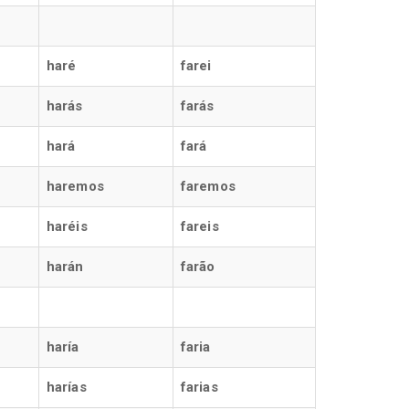
haré
farei
harás
farás
hará
fará
haremos
faremos
haréis
fareis
harán
farão
haría
faria
harías
farias