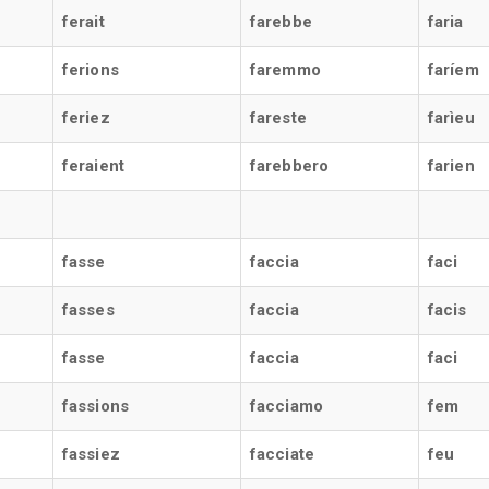
ferait
farebbe
faria
ferions
faremmo
faríem
feriez
fareste
farìeu
feraient
farebbero
farien
fasse
faccia
faci
fasses
faccia
facis
fasse
faccia
faci
fassions
facciamo
fem
fassiez
facciate
feu