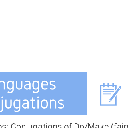
Conjugations of Do/Make (faire /