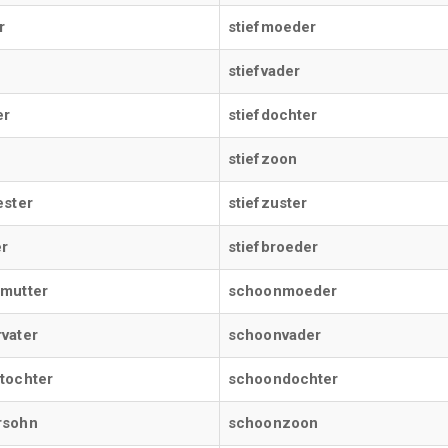
r
stiefmoeder
stiefvader
er
stiefdochter
stiefzoon
ester
stiefzuster
er
stiefbroeder
rmutter
schoonmoeder
vater
schoonvader
tochter
schoondochter
rsohn
schoonzoon