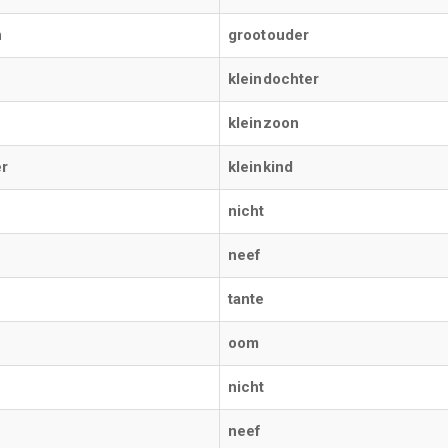
n
grootouder
kleindochter
kleinzoon
er
kleinkind
nicht
neef
tante
oom
nicht
neef