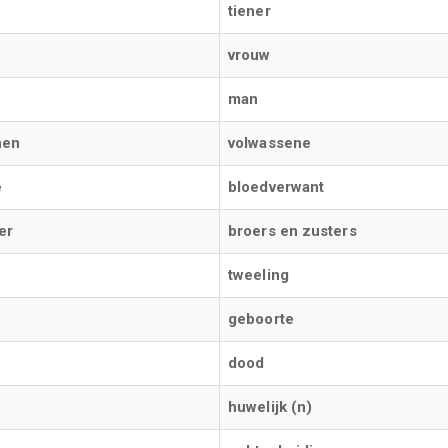
tiener
vrouw
man
nen
volwassene
e
bloedverwant
er
broers en zusters
tweeling
geboorte
dood
huwelijk (n)