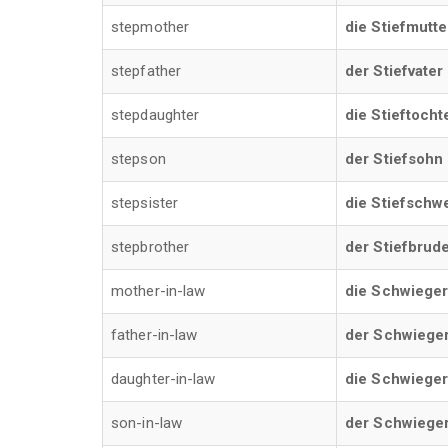
stepmother
die Stiefmutte
stepfather
der Stiefvater
stepdaughter
die Stieftocht
stepson
der Stiefsohn
stepsister
die Stiefschw
stepbrother
der Stiefbrud
mother-in-law
die Schwiege
father-in-law
der Schwieger
daughter-in-law
die Schwieger
son-in-law
der Schwiege