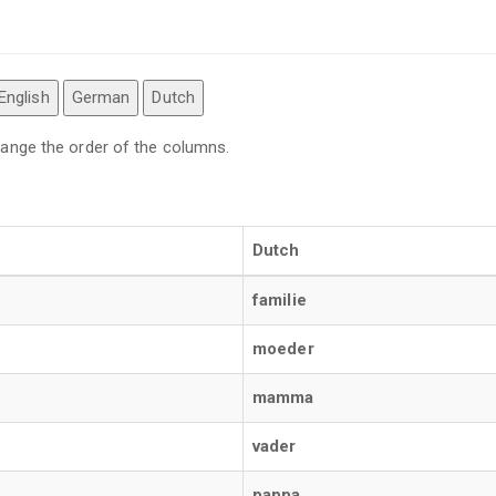
English
German
Dutch
 change the order of the columns.
Dutch
familie
moeder
mamma
vader
pappa