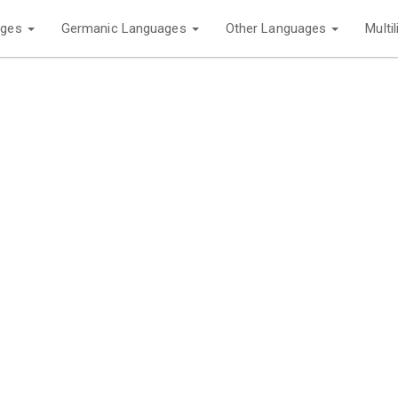
ages
Germanic Languages
Other Languages
Multi