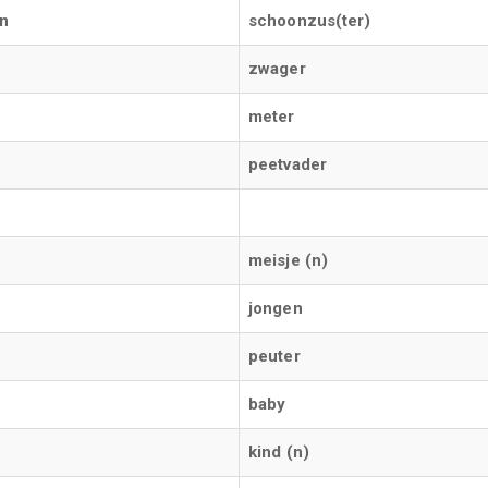
in
schoonzus(ter)
zwager
meter
peetvader
meisje (n)
jongen
peuter
baby
kind (n)