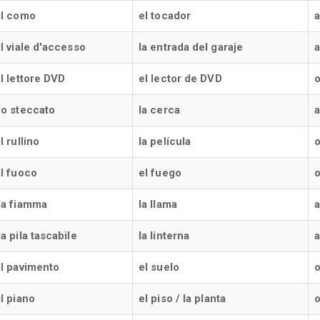
il como
el tocador
il viale d'accesso
la entrada del garaje
a
il lettore DVD
el lector de DVD
o
lo steccato
la cerca
a
il rullino
la película
o
il fuoco
el fuego
o
la fiamma
la llama
la pila tascabile
la linterna
a
il pavimento
el suelo
o
il piano
el piso / la planta
o