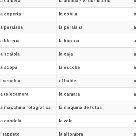
la camera
la alcoba / el dormitorio
o
la coperta
la cobija
o
la persiana
la persiana
a
la libreria
la librería
a
la scatola
la caja
a
la scopa
la escoba
a
il secchio
el balde
o
la telecamera
la cámara
la macchina fotografica
la máquina de fotos
a
la candela
la vela
a
il tappeto
la alfombra
o