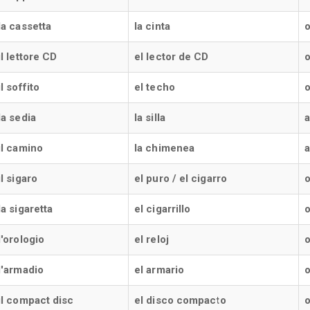
la cassetta
la cinta
o
il lettore CD
el lector de CD
o
il soffito
el techo
o
la sedia
la silla
a
il camino
la chimenea
il sigaro
el puro / el cigarro
o
la sigaretta
el cigarrillo
o
l'orologio
el reloj
o
l'armadio
el armario
o
il compact disc
el disco compacto