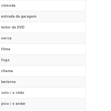
a cômoda
 entrada da garagem
 leitor de DVD
 cerca
 filme
 fogo
a chama
 lanterna
 solo / o chão
 piso / o andar