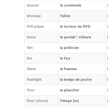
dresser
la commode
driveway
l'allée
DVD player
le lecteur de DVD
fence
le portail / clôture
film
la pellicule
fire
le feu
flame
la flamme
flashlight
la lampe de poche
floor
la plancher
floor (storey)
l'étage (m)