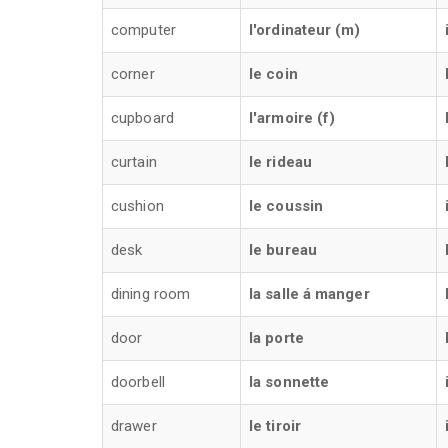
computer
l'ordinateur (m)
corner
le coin
cupboard
l'armoire (f)
curtain
le rideau
cushion
le coussin
desk
le bureau
dining room
la salle á manger
door
la porte
doorbell
la sonnette
drawer
le tiroir