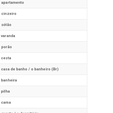
 apartamento
 cinzeiro
 sótão
 varanda
 porão
 cesta
 casa de banho / o banheiro (Br)
 banheira
 pilha
a cama