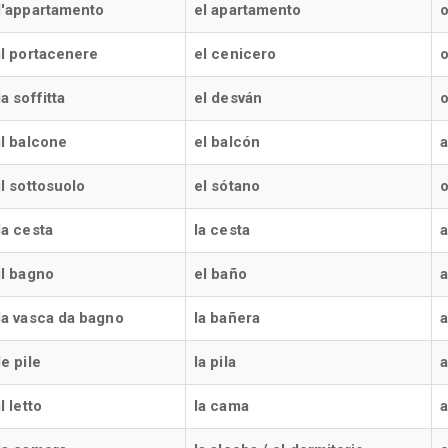
l'appartamento
el apartamento
o
il portacenere
el cenicero
o
la soffitta
el desván
o
il balcone
el balcón
a
il sottosuolo
el sótano
o
la cesta
la cesta
a
il bagno
el baño
a
la vasca da bagno
la bañera
a
le pile
la pila
a
il letto
la cama