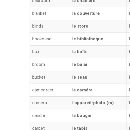
bedroom
la chambre
blanket
la couverture
blinds
le store
bookcase
le bibliothèque
box
la boîte
broom
le balai
bucket
le seau
camcorder
la caméra
camera
l'appareil-photo (m)
candle
la bougie
carpet
le tapis