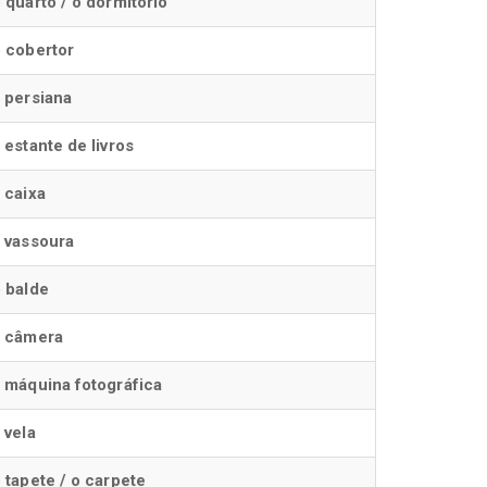
 quarto / o dormitório
 cobertor
 persiana
 estante de livros
 caixa
 vassoura
 balde
a câmera
 máquina fotográfica
 vela
 tapete / o carpete