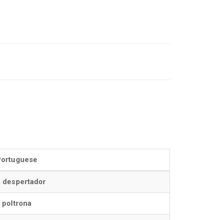
Portuguese
 despertador
 poltrona