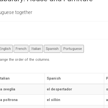
tuguese together
English
French
Italian
Spanish
Portuguese
 change the order of the columns.
Italian
Spanish
la sveglia
el despertador
o
la poltrona
el sillón
a