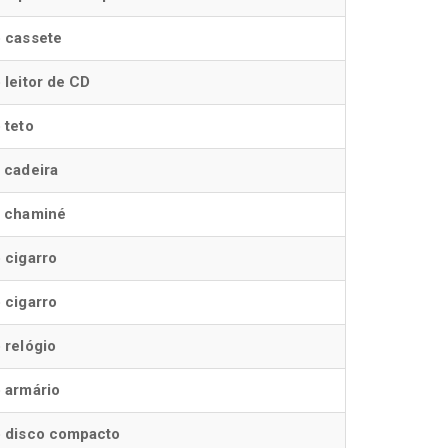
 cassete
 leitor de CD
 teto
 cadeira
a chaminé
 cigarro
 cigarro
 relógio
 armário
o disco compacto