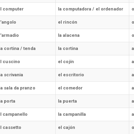
il computer
la computadora / el ordenador
l'angolo
el rincón
o
l'armadio
la alacena
o
la cortina / tenda
la cortina
a
il cuscino
el cojín
a
la scrivania
el escritorio
a
la sala da pranzo
el comedor
a
la porta
la puerta
a
il campanello
la campanilla
il cassetto
el cajón
o