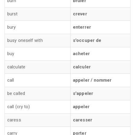
burn
brûler
burst
crever
bury
enterrer
busy oneself with
s'occuper de
buy
acheter
calculate
calculer
call
appeler / nommer
be called
s'appeler
call (cry to)
appeler
caress
caresser
carry
porter