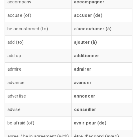
accompany
accompagner
accuse (of)
accuser (de)
be accustomed (to)
s'accoutumer (à)
add (to)
ajouter (à)
add up
additionner
admire
admirer
advance
avancer
advertise
annoncer
advise
conseiller
be afraid (of)
avoir peur (de)
agree / be in agreement (with)
être d'accord (avec)