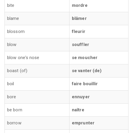
bite
mordre
blame
blâmer
blossom
fleurir
blow
souffler
blow one's nose
se moucher
boast (of)
se vanter (de)
boil
faire bouillir
bore
ennuyer
be born
naître
borrow
emprunter