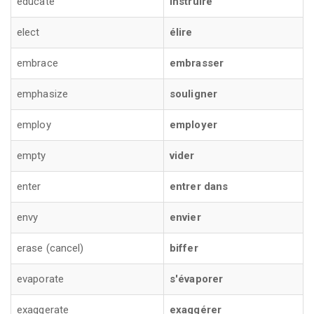
educate
instruire
elect
élire
embrace
embrasser
emphasize
souligner
employ
employer
empty
vider
enter
entrer dans
envy
envier
erase (cancel)
biffer
evaporate
s'évaporer
exaggerate
exaggérer