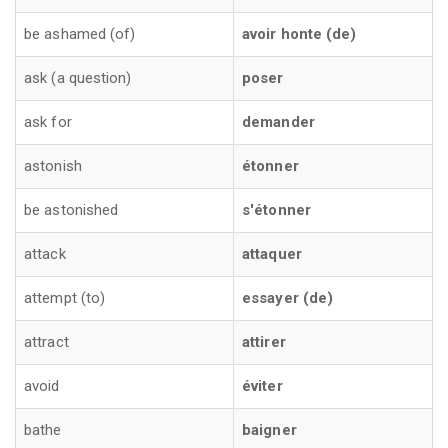
be ashamed (of)
avoir honte (de)
ask (a question)
poser
ask for
demander
astonish
étonner
be astonished
s'étonner
attack
attaquer
attempt (to)
essayer (de)
attract
attirer
avoid
éviter
bathe
baigner