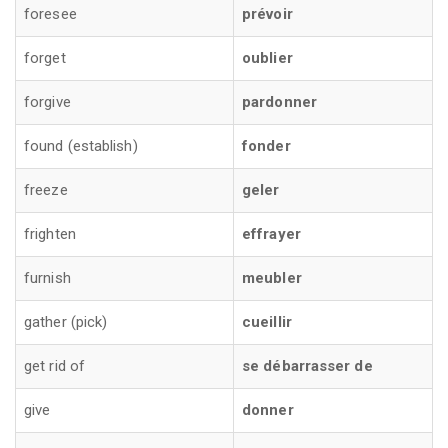
foresee
prévoir
forget
oublier
forgive
pardonner
found (establish)
fonder
freeze
geler
frighten
effrayer
furnish
meubler
gather (pick)
cueillir
get rid of
se débarrasser de
give
donner